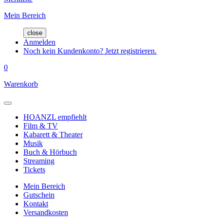
Mein Bereich
close
Anmelden
Noch kein Kundenkonto? Jetzt registrieren.
0
Warenkorb
HOANZL empfiehlt
Film & TV
Kabarett & Theater
Musik
Buch & Hörbuch
Streaming
Tickets
Mein Bereich
Gutschein
Kontakt
Versandkosten