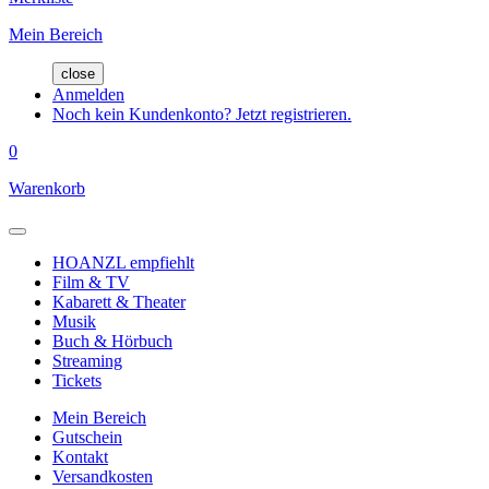
Mein Bereich
close
Anmelden
Noch kein Kundenkonto? Jetzt registrieren.
0
Warenkorb
HOANZL empfiehlt
Film & TV
Kabarett & Theater
Musik
Buch & Hörbuch
Streaming
Tickets
Mein Bereich
Gutschein
Kontakt
Versandkosten