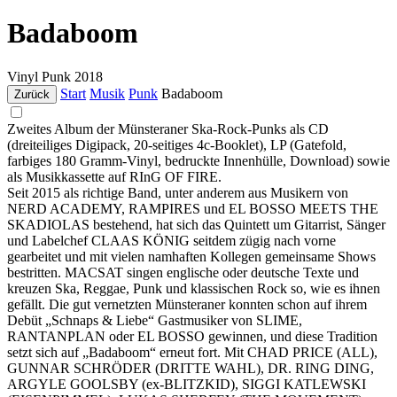
Badaboom
Vinyl
Punk
2018
Start
Musik
Punk
Badaboom
Zurück
Zweites Album der Münsteraner Ska-Rock-Punks als CD
(dreiteiliges Digipack, 20-seitiges 4c-Booklet), LP (Gatefold,
farbiges 180 Gramm-Vinyl, bedruckte Innenhülle, Download) sowie
als Musikkassette auf RInG OF FIRE.
Seit 2015 als richtige Band, unter anderem aus Musikern von
NERD ACADEMY, RAMPIRES und EL BOSSO MEETS THE
SKADIOLAS bestehend, hat sich das Quintett um Gitarrist, Sänger
und Labelchef CLAAS KÖNIG seitdem zügig nach vorne
gearbeitet und mit vielen namhaften Kollegen gemeinsame Shows
bestritten. MACSAT singen englische oder deutsche Texte und
kreuzen Ska, Reggae, Punk und klassischen Rock so, wie es ihnen
gefällt. Die gut vernetzten Münsteraner konnten schon auf ihrem
Debüt „Schnaps & Liebe“ Gastmusiker von SLIME,
RANTANPLAN oder EL BOSSO gewinnen, und diese Tradition
setzt sich auf „Badaboom“ erneut fort. Mit CHAD PRICE (ALL),
GUNNAR SCHRÖDER (DRITTE WAHL), DR. RING DING,
ARGYLE GOOLSBY (ex-BLITZKID), SIGGI KATLEWSKI