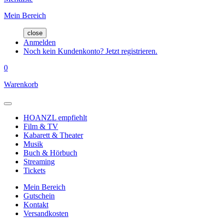
Mein Bereich
close
Anmelden
Noch kein Kundenkonto? Jetzt registrieren.
0
Warenkorb
HOANZL empfiehlt
Film & TV
Kabarett & Theater
Musik
Buch & Hörbuch
Streaming
Tickets
Mein Bereich
Gutschein
Kontakt
Versandkosten