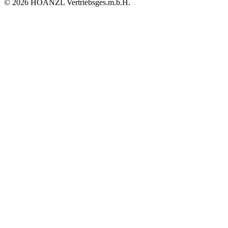
© 2026 HOANZL Vertriebsges.m.b.H.