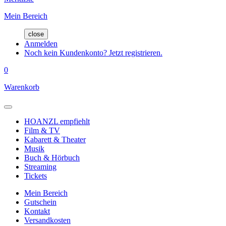
Mein Bereich
close
Anmelden
Noch kein Kundenkonto? Jetzt registrieren.
0
Warenkorb
HOANZL empfiehlt
Film & TV
Kabarett & Theater
Musik
Buch & Hörbuch
Streaming
Tickets
Mein Bereich
Gutschein
Kontakt
Versandkosten