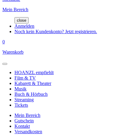
Mein Bereich
close
Anmelden
Noch kein Kundenkonto? Jetzt registrieren.
0
Warenkorb
HOANZL empfiehlt
Film & TV
Kabarett & Theater
Musik
Buch & Hörbuch
Streaming
Tickets
Mein Bereich
Gutschein
Kontakt
Versandkosten