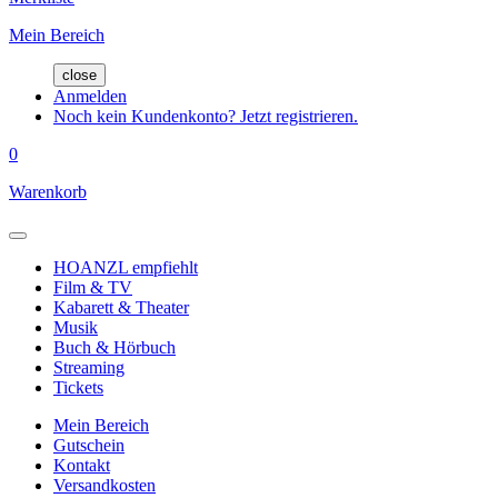
Mein Bereich
close
Anmelden
Noch kein Kundenkonto? Jetzt registrieren.
0
Warenkorb
HOANZL empfiehlt
Film & TV
Kabarett & Theater
Musik
Buch & Hörbuch
Streaming
Tickets
Mein Bereich
Gutschein
Kontakt
Versandkosten