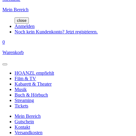
Mein Bereich
close
Anmelden
Noch kein Kundenkonto? Jetzt registrieren.
0
Warenkorb
HOANZL empfiehlt
Film & TV
Kabarett & Theater
Musik
Buch & Hörbuch
Streaming
Tickets
Mein Bereich
Gutschein
Kontakt
Versandkosten