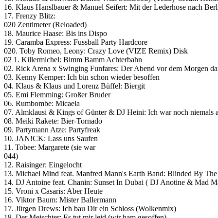
16. Klaus Hanslbauer & Manuel Seifert: Mit der Lederhose nach Berl
17. Frenzy Blitz:
020 Zentimeter (Reloaded)
18. Maurice Haase: Bis ins Dispo
19. Caramba Express: Fussball Party Hardcore
020. Toby Romeo, Leony: Crazy Love (VIZE Remix) Disk
02 1. Killermichel: Bimm Bamm Achterbahn
02. Rick Arena x Swinging Funfares: Der Abend vor dem Morgen d
03. Kenny Kemper: Ich bin schon wieder besoffen
04. Klaus & Klaus und Lorenz Büffel: Biergit
05. Emi Flemming: Großer Bruder
06. Rumbombe: Micaela
07. Almklausi & Kings of Günter & DJ Heini: Ich war noch niemals 
08. Meiki Rakete: Bier-Tornado
09. Partymann Atze: Partyfreak
10. JAN!CK: Lass uns Saufen
11. Tobee: Margarete (sie war
044)
12. Raisinger: Eingelocht
13. Michael Mind feat. Manfred Mann's Earth Band: Blinded By The
14. DJ Antoine feat. Chanin: Sunset In Dubai ( DJ Anotine & Mad
15. Vroni x Casaris: Aber Heute
16. Viktor Baum: Mister Ballermann
17. Jürgen Drews: Ich bau Dir ein Schloss (Wolkenmix)
18. Der Meischter: Es tut mir leid (wir ham gesoffen)