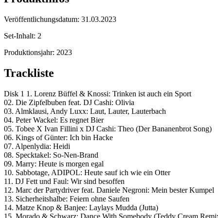
Veröffentlichungsdatum:
31.03.2023
Set-Inhalt:
2
Produktionsjahr:
2023
Trackliste
Disk 1 1. Lorenz Büffel & Knossi: Trinken ist auch ein Sport
02. Die Zipfelbuben feat. DJ Cashi: Olivia
03. Almklausi, Andy Luxx: Laut, Lauter, Lauterbach
04. Peter Wackel: Es regnet Bier
05. Tobee X Ivan Fillini x DJ Cashi: Theo (Der Bananenbrot Song)
06. Kings of Günter: Ich bin Hacke
07. Alpenlydia: Heidi
08. Specktakel: So-Nen-Brand
09. Marry: Heute is morgen egal
10. Sabbotage, ADIPOL: Heute sauf ich wie ein Otter
11. DJ Fett und Faul: Wir sind besoffen
12. Marc der Partydriver feat. Daniele Negroni: Mein bester Kumpel
13. Sicherheitshalbe: Feiern ohne Saufen
14. Matze Knop & Banjee: Laylays Mudda (Jutta)
15. Morado & Schwarz: Dance With Somebody (Teddy Cream Remi