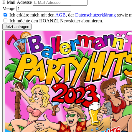
E-Mail-Adresse
Menge
Ich erkläre mich mit den
AGB
, der
Datenschutzerklärung
sowie m
Ich möchte den HOANZL Newsletter abonnieren.