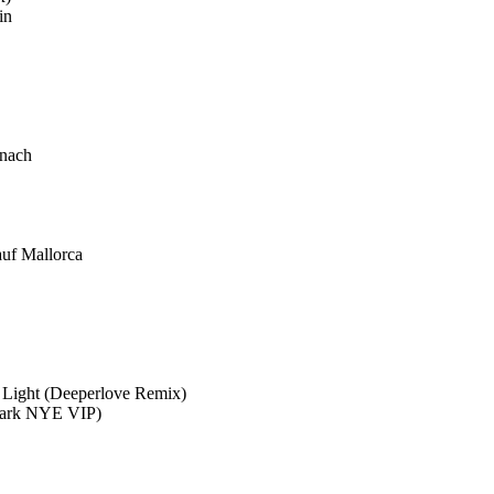
in
anach
auf Mallorca
 Light (Deeperlove Remix)
 Mark NYE VIP)