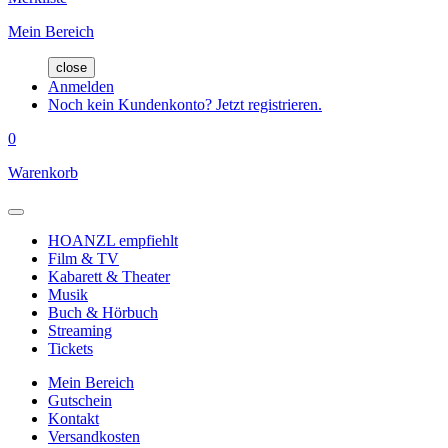
Mein Bereich
close
Anmelden
Noch kein Kundenkonto? Jetzt registrieren.
0
Warenkorb
HOANZL empfiehlt
Film & TV
Kabarett & Theater
Musik
Buch & Hörbuch
Streaming
Tickets
Mein Bereich
Gutschein
Kontakt
Versandkosten