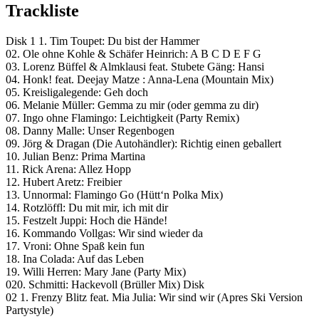
Trackliste
Disk 1 1. Tim Toupet: Du bist der Hammer
02. Ole ohne Kohle & Schäfer Heinrich: A B C D E F G
03. Lorenz Büffel & Almklausi feat. Stubete Gäng: Hansi
04. Honk! feat. Deejay Matze : Anna-Lena (Mountain Mix)
05. Kreisligalegende: Geh doch
06. Melanie Müller: Gemma zu mir (oder gemma zu dir)
07. Ingo ohne Flamingo: Leichtigkeit (Party Remix)
08. Danny Malle: Unser Regenbogen
09. Jörg & Dragan (Die Autohändler): Richtig einen geballert
10. Julian Benz: Prima Martina
11. Rick Arena: Allez Hopp
12. Hubert Aretz: Freibier
13. Unnormal: Flamingo Go (Hütt‘n Polka Mix)
14. Rotzlöffl: Du mit mir, ich mit dir
15. Festzelt Juppi: Hoch die Hände!
16. Kommando Vollgas: Wir sind wieder da
17. Vroni: Ohne Spaß kein fun
18. Ina Colada: Auf das Leben
19. Willi Herren: Mary Jane (Party Mix)
020. Schmitti: Hackevoll (Brüller Mix) Disk
02 1. Frenzy Blitz feat. Mia Julia: Wir sind wir (Apres Ski Version
Partystyle)