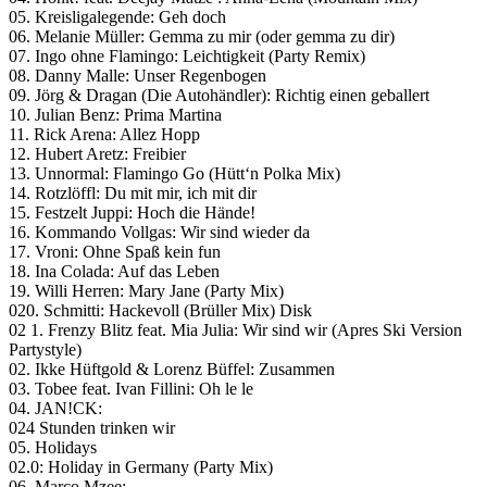
05. Kreisligalegende: Geh doch
06. Melanie Müller: Gemma zu mir (oder gemma zu dir)
07. Ingo ohne Flamingo: Leichtigkeit (Party Remix)
08. Danny Malle: Unser Regenbogen
09. Jörg & Dragan (Die Autohändler): Richtig einen geballert
10. Julian Benz: Prima Martina
11. Rick Arena: Allez Hopp
12. Hubert Aretz: Freibier
13. Unnormal: Flamingo Go (Hütt‘n Polka Mix)
14. Rotzlöffl: Du mit mir, ich mit dir
15. Festzelt Juppi: Hoch die Hände!
16. Kommando Vollgas: Wir sind wieder da
17. Vroni: Ohne Spaß kein fun
18. Ina Colada: Auf das Leben
19. Willi Herren: Mary Jane (Party Mix)
020. Schmitti: Hackevoll (Brüller Mix) Disk
02 1. Frenzy Blitz feat. Mia Julia: Wir sind wir (Apres Ski Version
Partystyle)
02. Ikke Hüftgold & Lorenz Büffel: Zusammen
03. Tobee feat. Ivan Fillini: Oh le le
04. JAN!CK:
024 Stunden trinken wir
05. Holidays
02.0: Holiday in Germany (Party Mix)
06. Marco Mzee: