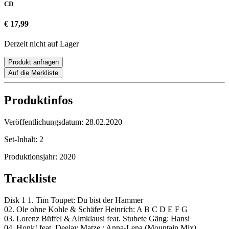
CD
€ 17,99
Derzeit nicht auf Lager
Produkt anfragen
Auf die Merkliste
Produktinfos
Veröffentlichungsdatum:
28.02.2020
Set-Inhalt:
2
Produktionsjahr:
2020
Trackliste
Disk 1 1. Tim Toupet: Du bist der Hammer
02. Ole ohne Kohle & Schäfer Heinrich: A B C D E F G
03. Lorenz Büffel & Almklausi feat. Stubete Gäng: Hansi
04. Honk! feat. Deejay Matze : Anna-Lena (Mountain Mix)