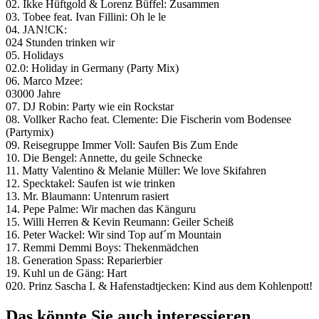
02. Ikke Hüftgold & Lorenz Büffel: Zusammen
03. Tobee feat. Ivan Fillini: Oh le le
04. JAN!CK:
024 Stunden trinken wir
05. Holidays
02.0: Holiday in Germany (Party Mix)
06. Marco Mzee:
03000 Jahre
07. DJ Robin: Party wie ein Rockstar
08. Vollker Racho feat. Clemente: Die Fischerin vom Bodensee
(Partymix)
09. Reisegruppe Immer Voll: Saufen Bis Zum Ende
10. Die Bengel: Annette, du geile Schnecke
11. Matty Valentino & Melanie Müller: We love Skifahren
12. Specktakel: Saufen ist wie trinken
13. Mr. Blaumann: Untenrum rasiert
14. Pepe Palme: Wir machen das Känguru
15. Willi Herren & Kevin Reumann: Geiler Scheiß
16. Peter Wackel: Wir sind Top auf´m Mountain
17. Remmi Demmi Boys: Thekenmädchen
18. Generation Spass: Reparierbier
19. Kuhl un de Gäng: Hart
020. Prinz Sascha I. & Hafenstadtjecken: Kind aus dem Kohlenpott!
Das könnte Sie auch interessieren