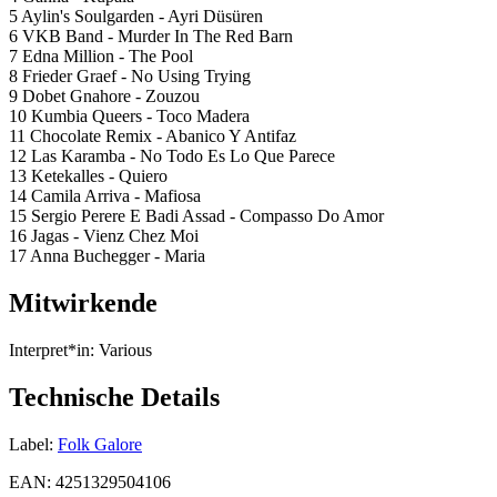
5 Aylin's Soulgarden - Ayri Düsüren
6 VKB Band - Murder In The Red Barn
7 Edna Million - The Pool
8 Frieder Graef - No Using Trying
9 Dobet Gnahore - Zouzou
10 Kumbia Queers - Toco Madera
11 Chocolate Remix - Abanico Y Antifaz
12 Las Karamba - No Todo Es Lo Que Parece
13 Ketekalles - Quiero
14 Camila Arriva - Mafiosa
15 Sergio Perere E Badi Assad - Compasso Do Amor
16 Jagas - Vienz Chez Moi
17 Anna Buchegger - Maria
Mitwirkende
Interpret*in:
Various
Technische Details
Label:
Folk Galore
EAN:
4251329504106