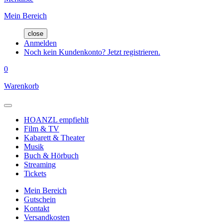
Mein Bereich
close
Anmelden
Noch kein Kundenkonto? Jetzt registrieren.
0
Warenkorb
HOANZL empfiehlt
Film & TV
Kabarett & Theater
Musik
Buch & Hörbuch
Streaming
Tickets
Mein Bereich
Gutschein
Kontakt
Versandkosten