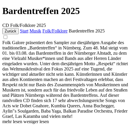
Bardentreffen 2025
CD
Folk/Folklore
2025
Start
Musik
Folk/Folklore
Bardentreffen 2025
Zurück
Folk Galore präsentiert den Sampler zur diesjährigen Ausgabe des
traditionellen „Bardentreffen“ in Nürnberg. Zum 48. Mal steigt vom
01. bis 03.08. das Bardentreffen in der Nürnberger Altstadt, zu dem
eine Vielzahl Musiker*innen und Bands aus aller Herren Länder
eingeladen wurden. Unter dem diesjährigen Motto „Respekt“ richtet
das Weltmusikfestival den Fokus 2025 auf eine Tugend, die
wichtiger und aktueller nicht sein kann. Künstlerinnen und Künstler
aus allen Kontinenten machen an drei Festivaltagen erlebbar, dass
Respekt nicht nur Basis des Zusammenspiels von Musikerinnen und
Musikern ist, sondern auch für das friedvolle Leben auf den Straßen
und Plätzen Nürnbergs während des Bardentreffens. Auf dieser
randvollen CD finden sich 17 sehr abwechslungsreiche Songs von
Acts wie Dobet Gnahore, Kumbia Queers, Anna Buchegger,
Aylin"s Soulgarden, Baba Yaga, Balkan Paradise Orchestra, Frieder
Graef, Las Karamba und vielen mehr!
mehr lesen
weniger lesen