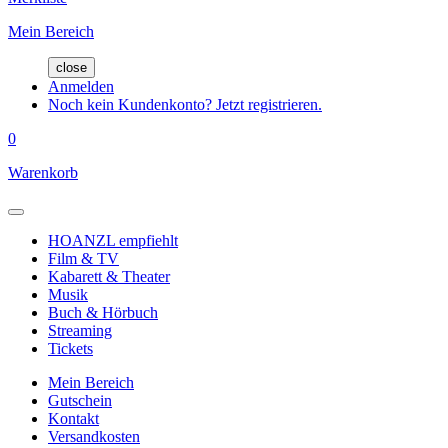
Mein Bereich
close
Anmelden
Noch kein Kundenkonto? Jetzt registrieren.
0
Warenkorb
HOANZL empfiehlt
Film & TV
Kabarett & Theater
Musik
Buch & Hörbuch
Streaming
Tickets
Mein Bereich
Gutschein
Kontakt
Versandkosten