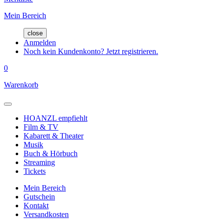
Mein Bereich
close
Anmelden
Noch kein Kundenkonto? Jetzt registrieren.
0
Warenkorb
HOANZL empfiehlt
Film & TV
Kabarett & Theater
Musik
Buch & Hörbuch
Streaming
Tickets
Mein Bereich
Gutschein
Kontakt
Versandkosten