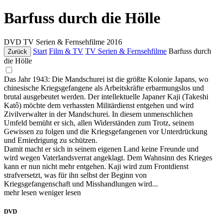
Barfuss durch die Hölle
DVD
TV Serien & Fernsehfilme
2016
Start
Film & TV
TV Serien & Fernsehfilme
Barfuss durch
Zurück
die Hölle
Das Jahr 1943: Die Mandschurei ist die größte Kolonie Japans, wo
chinesische Kriegsgefangene als Arbeitskräfte erbarmungslos und
brutal ausgebeutet werden. Der intellektuelle Japaner Kaji (Takeshi
Katô) möchte dem verhassten Militärdienst entgehen und wird
Zivilverwalter in der Mandschurei. In diesem unmenschlichen
Umfeld bemüht er sich, allen Widerständen zum Trotz, seinem
Gewissen zu folgen und die Kriegsgefangenen vor Unterdrückung
und Erniedrigung zu schützen.
Damit macht er sich in seinem eigenen Land keine Freunde und
wird wegen Vaterlandsverrat angeklagt. Dem Wahnsinn des Krieges
kann er nun nicht mehr entgehen. Kaji wird zum Frontdienst
strafversetzt, was für ihn selbst der Beginn von
Kriegsgefangenschaft und Misshandlungen wird...
mehr lesen
weniger lesen
DVD