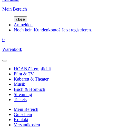
Mein Bereich
close
Anmelden
Noch kein Kundenkonto? Jetzt registrieren.
0
Warenkorb
HOANZL empfiehlt
Film & TV
Kabarett & Theater
Musik
Buch & Hörbuch
Streaming
Tickets
Mein Bereich
Gutschein
Kontakt
Versandkosten