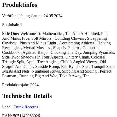
Produktinfos
Veröffentlichungsdatum:
24.05.2024
Set-Inhalt:
1
Side One:
Welcome To Mathematics, Ten And A Hundred, Plus
And Minus Five, Soft Mirrors , Colliding Clowns , Swaggering
Cowboy , Plus And Minus Eight , Accelerating Athletes , Halving
Rectangles , Myriad Mosaics , Shapely Patterns, Composite
Cookbook , Agitated Banjo , Clocking The Day, Jumping Pyramids.
Side Two:
Shadows In Four Aspects. Unitary Climb, Colossal
Triangle Split, Apple Tree Angles , Child’s Angled Views , Old
Seagull And Chips, Seaside Romp, Fair By The Sea , Tranquil Snail
,Masts And Nets, Numbered Rows, Slipping And Sliding , Perfect
Postman , Running Big And Wee, Take It Away, Ten
Produktionsjahr:
2024
Technische Details
Label:
Trunk Records
EAN:
5051142068026