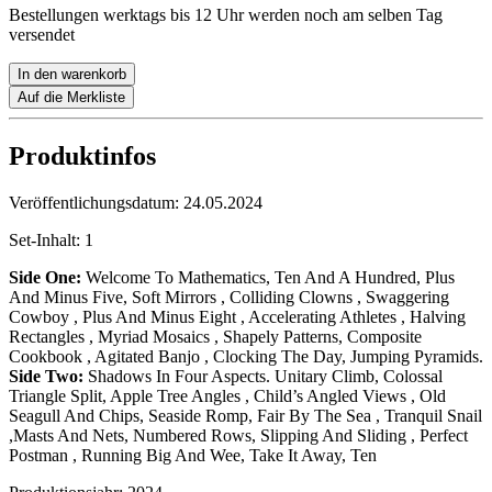
Bestellungen werktags bis 12 Uhr werden noch am selben Tag
versendet
In den warenkorb
Auf die Merkliste
Produktinfos
Veröffentlichungsdatum:
24.05.2024
Set-Inhalt:
1
Side One:
Welcome To Mathematics, Ten And A Hundred, Plus
And Minus Five, Soft Mirrors , Colliding Clowns , Swaggering
Cowboy , Plus And Minus Eight , Accelerating Athletes , Halving
Rectangles , Myriad Mosaics , Shapely Patterns, Composite
Cookbook , Agitated Banjo , Clocking The Day, Jumping Pyramids.
Side Two:
Shadows In Four Aspects. Unitary Climb, Colossal
Triangle Split, Apple Tree Angles , Child’s Angled Views , Old
Seagull And Chips, Seaside Romp, Fair By The Sea , Tranquil Snail
,Masts And Nets, Numbered Rows, Slipping And Sliding , Perfect
Postman , Running Big And Wee, Take It Away, Ten