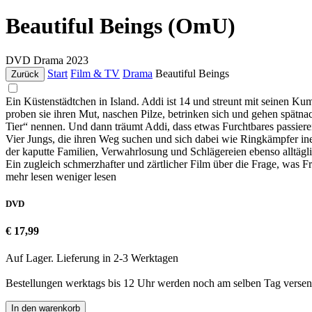
Beautiful Beings (OmU)
DVD
Drama
2023
Start
Film & TV
Drama
Beautiful Beings
Zurück
Ein Küstenstädtchen in Island. Addi ist 14 und streunt mit seinen Ku
proben sie ihren Mut, naschen Pilze, betrinken sich und gehen spätna
Tier“ nennen. Und dann träumt Addi, dass etwas Furchtbares passier
Vier Jungs, die ihren Weg suchen und sich dabei wie Ringkämpfer in
der kaputte Familien, Verwahrlosung und Schlägereien ebenso alltäg
Ein zugleich schmerzhafter und zärtlicher Film über die Frage, was Fr
mehr lesen
weniger lesen
DVD
€ 17,99
Auf Lager. Lieferung in 2-3 Werktagen
Bestellungen werktags bis 12 Uhr werden noch am selben Tag versen
In den warenkorb