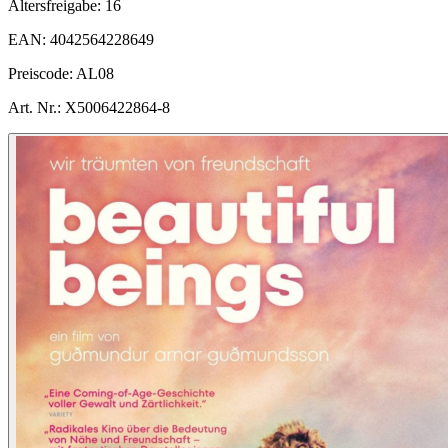
Altersfreigabe:
16
EAN:
4042564228649
Preiscode:
AL08
Art. Nr.:
X5006422864-8