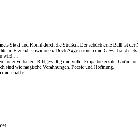
mpels Siggi und Konni durch die Straßen. Der schüchterne Balli ist de
chts im Freibad schwimmen. Doch Aggressionen und Gewalt sind stets nu
en wird …
einander verhaken. Bildgewaltig und voller Empathie erzählt Guðmund
lich sind wie magische Vorahnungen, Poesie und Hoffnung.
eundschaft ist.
det