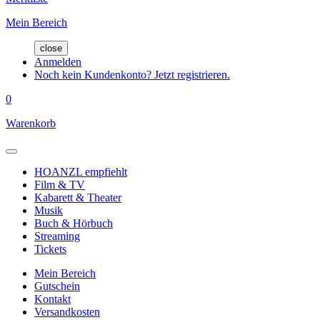
Mein Bereich
close
Anmelden
Noch kein Kundenkonto? Jetzt registrieren.
0
Warenkorb
HOANZL empfiehlt
Film & TV
Kabarett & Theater
Musik
Buch & Hörbuch
Streaming
Tickets
Mein Bereich
Gutschein
Kontakt
Versandkosten