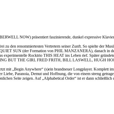
 NOW) präsentiert faszinierende, dunkel expressive Klavierkom
den renommiertesten Vertretern seiner Zunft. So spielte der Musiker,
it QUIET SUN (der Formation von PHIL MANZANERA), danach in der P
imentelle Rocktrio THIS HEAT ins Leben rief. Später gründete
G BUT THE GIRL FRED FRITH, BILL LASWELL, HUGH HOPPER
t mit „Begin Anywhere“ (s)ein brandneuer Longplayer. Komplett im
über Liebe, Paranoia, Demut und Hoffnung, die von einem streng getra
önlichen Seite zeigen. Auf „Alphabetical Order“ ist er dann schließli