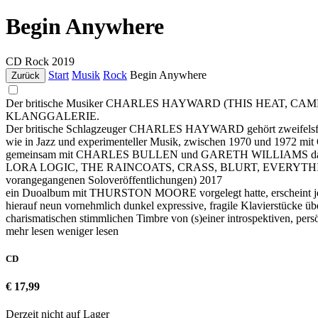
Begin Anywhere
CD
Rock
2019
Start
Musik
Rock
Begin Anywhere
Zurück
Der britische Musiker CHARLES HAYWARD (THIS HEAT, CAMBERWELL
KLANGGALERIE.
Der britische Schlagzeuger CHARLES HAYWARD gehört zweifelsfrei zu 
wie in Jazz und experimenteller Musik, zwischen 1970 und 1972 m
gemeinsam mit CHARLES BULLEN und GARETH WILLIAMS das exper
LORA LOGIC, THE RAINCOATS, CRASS, BLURT, EVERYTHIN
vorangegangenen Soloveröffentlichungen) 2017
ein Duoalbum mit THURSTON MOORE vorgelegt hatte, erscheint jetz
hierauf neun vornehmlich dunkel expressive, fragile Klavierstücke 
charismatischen stimmlichen Timbre von (s)einer introspektiven, pers
mehr lesen
weniger lesen
CD
€ 17,99
Derzeit nicht auf Lager