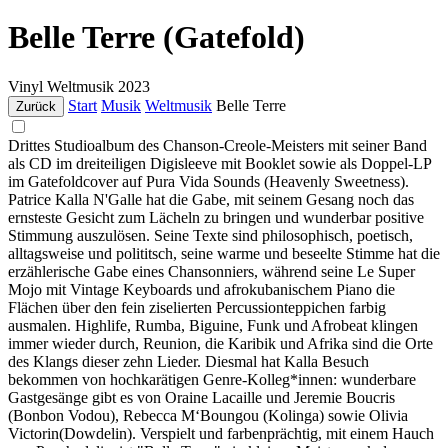
Belle Terre (Gatefold)
Vinyl
Weltmusik
2023
Start
Musik
Weltmusik
Belle Terre
Zurück
Drittes Studioalbum des Chanson-Creole-Meisters mit seiner Band
als CD im dreiteiligen Digisleeve mit Booklet sowie als Doppel-LP
im Gatefoldcover auf Pura Vida Sounds (Heavenly Sweetness).
Patrice Kalla N'Galle hat die Gabe, mit seinem Gesang noch das
ernsteste Gesicht zum Lächeln zu bringen und wunderbar positive
Stimmung auszulösen. Seine Texte sind philosophisch, poetisch,
alltagsweise und polititsch, seine warme und beseelte Stimme hat die
erzählerische Gabe eines Chansonniers, während seine Le Super
Mojo mit Vintage Keyboards und afrokubanischem Piano die
Flächen über den fein ziselierten Percussionteppichen farbig
ausmalen. Highlife, Rumba, Biguine, Funk und Afrobeat klingen
immer wieder durch, Reunion, die Karibik und Afrika sind die Orte
des Klangs dieser zehn Lieder. Diesmal hat Kalla Besuch
bekommen von hochkarätigen Genre-Kolleg*innen: wunderbare
Gastgesänge gibt es von Oraine Lacaille und Jeremie Boucris
(Bonbon Vodou), Rebecca M‘Boungou (Kolinga) sowie Olivia
Victorin(Dowdelin). Verspielt und farbenprächtig, mit einem Hauch