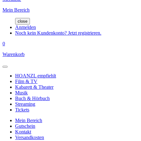
Mein Bereich
close
Anmelden
Noch kein Kundenkonto? Jetzt registrieren.
0
Warenkorb
HOANZL empfiehlt
Film & TV
Kabarett & Theater
Musik
Buch & Hörbuch
Streaming
Tickets
Mein Bereich
Gutschein
Kontakt
Versandkosten