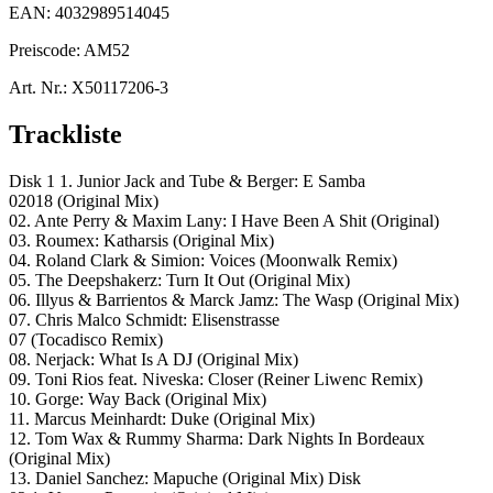
EAN:
4032989514045
Preiscode:
AM52
Art. Nr.:
X50117206-3
Trackliste
Disk 1 1. Junior Jack and Tube & Berger: E Samba
02018 (Original Mix)
02. Ante Perry & Maxim Lany: I Have Been A Shit (Original)
03. Roumex: Katharsis (Original Mix)
04. Roland Clark & Simion: Voices (Moonwalk Remix)
05. The Deepshakerz: Turn It Out (Original Mix)
06. Illyus & Barrientos & Marck Jamz: The Wasp (Original Mix)
07. Chris Malco Schmidt: Elisenstrasse
07 (Tocadisco Remix)
08. Nerjack: What Is A DJ (Original Mix)
09. Toni Rios feat. Niveska: Closer (Reiner Liwenc Remix)
10. Gorge: Way Back (Original Mix)
11. Marcus Meinhardt: Duke (Original Mix)
12. Tom Wax & Rummy Sharma: Dark Nights In Bordeaux
(Original Mix)
13. Daniel Sanchez: Mapuche (Original Mix) Disk