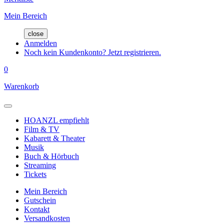
Mein Bereich
close
Anmelden
Noch kein Kundenkonto? Jetzt registrieren.
0
Warenkorb
HOANZL empfiehlt
Film & TV
Kabarett & Theater
Musik
Buch & Hörbuch
Streaming
Tickets
Mein Bereich
Gutschein
Kontakt
Versandkosten