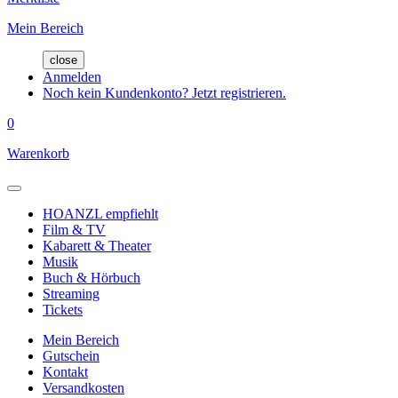
Mein Bereich
close
Anmelden
Noch kein Kundenkonto? Jetzt registrieren.
0
Warenkorb
HOANZL empfiehlt
Film & TV
Kabarett & Theater
Musik
Buch & Hörbuch
Streaming
Tickets
Mein Bereich
Gutschein
Kontakt
Versandkosten