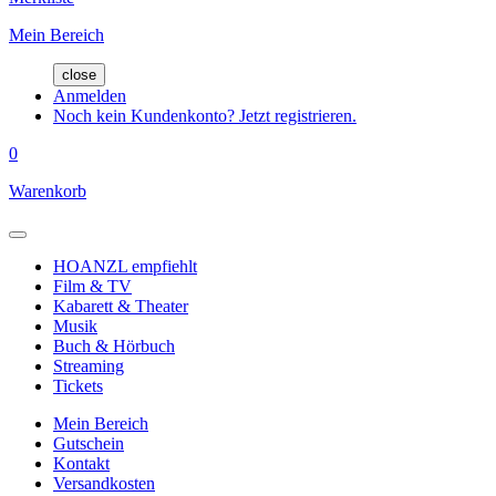
Mein Bereich
close
Anmelden
Noch kein Kundenkonto? Jetzt registrieren.
0
Warenkorb
HOANZL empfiehlt
Film & TV
Kabarett & Theater
Musik
Buch & Hörbuch
Streaming
Tickets
Mein Bereich
Gutschein
Kontakt
Versandkosten