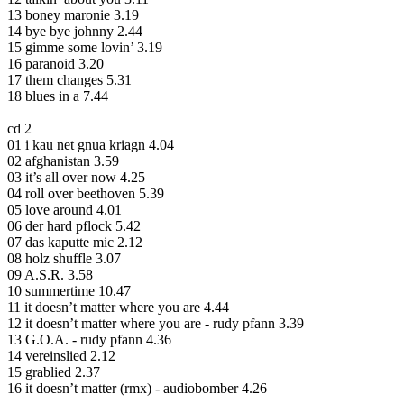
13 boney maronie 3.19
14 bye bye johnny 2.44
15 gimme some lovin’ 3.19
16 paranoid 3.20
17 them changes 5.31
18 blues in a 7.44
cd 2
01 i kau net gnua kriagn 4.04
02 afghanistan 3.59
03 it’s all over now 4.25
04 roll over beethoven 5.39
05 love around 4.01
06 der hard pflock 5.42
07 das kaputte mic 2.12
08 holz shuffle 3.07
09 A.S.R. 3.58
10 summertime 10.47
11 it doesn’t matter where you are 4.44
12 it doesn’t matter where you are - rudy pfann 3.39
13 G.O.A. - rudy pfann 4.36
14 vereinslied 2.12
15 grablied 2.37
16 it doesn’t matter (rmx) - audiobomber 4.26