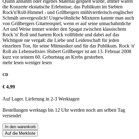
Quinn annahm oder eigenes Material gespielt wurde, immer waren
die Konzerte ekstatische Erlebnisse, das Publikum im Siebten
Rock'n'Roll-Himmel - und Grillbergers mühlviertlerisch-englischer
Schmäh unvergesslich! Ungewöhnliche Mixturen kannte man auch
von Grillbergers Gitarrenspiel, wenn er auf seine unnachahmliche
Art und Weise immer wieder den Spagat zwischen klassischem
Rock 'n' Roll und hartem Rock vollführte und dabei auf das
Wichtigste nie vergaß: die Liebe und Leidenschaft für jeden
einzelnen Ton, für seine Mitmusiker und für das Publikum. Rock 'n'
Roll als Lebenselixier. Hubert Grillberger ist am 13. Februar 2008
kurz vor seinem 60. Geburtstag an Krebs gestorben.
mehr lesen
weniger lesen
CD
€ 4,99
Auf Lager. Lieferung in 2-3 Werktagen
Bestellungen werktags bis 12 Uhr werden noch am selben Tag
versendet
In den warenkorb
Auf die Merkliste