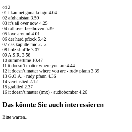
cd 2
01 i kau net gnua kriagn 4.04
02 afghanistan 3.59
03 it’s all over now 4.25
04 roll over beethoven 5.39
05 love around 4.01
06 der hard pflock 5.42
07 das kaputte mic 2.12
08 holz shuffle 3.07
09 A.S.R. 3.58
10 summertime 10.47
11 it doesn’t matter where you are 4.44
12 it doesn’t matter where you are - rudy pfann 3.39
13 G.O.A. - rudy pfann 4.36
14 vereinslied 2.12
15 grablied 2.37
16 it doesn’t matter (rmx) - audiobomber 4.26
Das könnte Sie auch interessieren
Bitte warten...