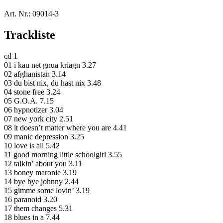
Art. Nr.:
09014-3
Trackliste
cd 1
01 i kau net gnua kriagn 3.27
02 afghanistan 3.14
03 du bist nix, du hast nix 3.48
04 stone free 3.24
05 G.O.A. 7.15
06 hypnotizer 3.04
07 new york city 2.51
08 it doesn’t matter where you are 4.41
09 manic depression 3.25
10 love is all 5.42
11 good morning little schoolgirl 3.55
12 talkin’ about you 3.11
13 boney maronie 3.19
14 bye bye johnny 2.44
15 gimme some lovin’ 3.19
16 paranoid 3.20
17 them changes 5.31
18 blues in a 7.44