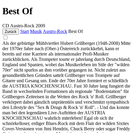
Best Of
CD
Austro-Rock
2009
Start
Musik
Austro-Rock
Best Of
Zurück
Als der gebürtige Mühlviertler Hubert Grillberger (1948-2008) Mitte
der 1970er Jahre nach (Ober-) Österreich zurückkehrt, kann er
bereits auf eine Karriere als internationaler Profi-Musiker
zurückblicken. Als Trompeter tourte er jahrelang durch Deutschland,
England und Spanien, wobei das Musikerleben im Stile der "wilden
70er" nicht spurlos an ihm vorüber gegangen ist. Nicht zuletzt aus
gesundheitlichen Gründen sattelt Grillberger von Trompete auf
Gitarre und Gesang um. Ende der 70er Jahre formiert er schließlich
die AUSTRIA KNOCHENSCHAU. Fast 30 Jahre lang fungiert die
Band in wechselnden Formationen als regionale "Bodenstation" für
Grillbergers Zeitreisen in die Weiten des Rock 'n' Roll. Grillberger
verkörpert dabei gänzlich unprätentiös und verschmitzt sympathisch
den Lifestyle des "Sex & Drugs & Rock 'n' Roll". - Und das konnte
man bei den legendären Live-Auftritten der AUSTRIA
KNOCHENSCHAU wahrlich miterleben! Egal ob sich ihr
schnörkelloser, erdiger Blues-Rock mit dem Flair der wilden Sixties
Cover-Versionen von Jimi Hendrix, Chuck Berry oder sogar Freddy