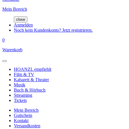
Mein Bereich
close
Anmelden
Noch kein Kundenkonto? Jetzt registrieren.
0
Warenkorb
HOANZL empfiehlt
Film & TV
Kabarett & Theater
Musik
Buch & Hörbuch
Streaming
Tickets
Mein Bereich
Gutschein
Kontakt
Versandkosten