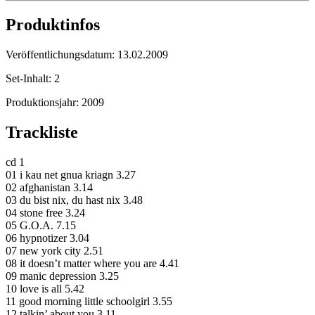
Produktinfos
Veröffentlichungsdatum:
13.02.2009
Set-Inhalt:
2
Produktionsjahr:
2009
Trackliste
cd 1
01 i kau net gnua kriagn 3.27
02 afghanistan 3.14
03 du bist nix, du hast nix 3.48
04 stone free 3.24
05 G.O.A. 7.15
06 hypnotizer 3.04
07 new york city 2.51
08 it doesn’t matter where you are 4.41
09 manic depression 3.25
10 love is all 5.42
11 good morning little schoolgirl 3.55
12 talkin’ about you 3.11