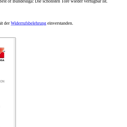
est of Bundesliga: Die schönsten Tore wieder verfügbar ist.
it der
Widerrufsbelehrung
einverstanden.