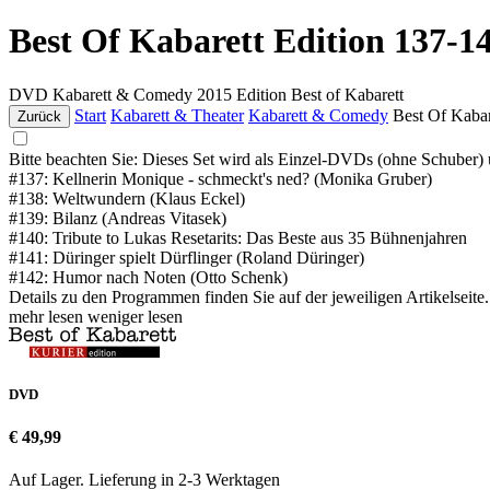
Best Of Kabarett Edition 137-1
DVD
Kabarett & Comedy
2015
Edition Best of Kabarett
Start
Kabarett & Theater
Kabarett & Comedy
Best Of Kabar
Zurück
Bitte beachten Sie: Dieses Set wird als Einzel-DVDs (ohne Schuber) 
#137: Kellnerin Monique - schmeckt's ned? (Monika Gruber)
#138: Weltwundern (Klaus Eckel)
#139: Bilanz (Andreas Vitasek)
#140: Tribute to Lukas Resetarits: Das Beste aus 35 Bühnenjahren
#141: Düringer spielt Dürflinger (Roland Düringer)
#142: Humor nach Noten (Otto Schenk)
Details zu den Programmen finden Sie auf der jeweiligen Artikelseite.
mehr lesen
weniger lesen
DVD
€ 49,99
Auf Lager. Lieferung in 2-3 Werktagen