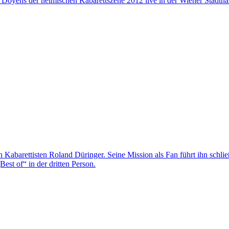
es Doyens der heimischen Kabarettszene 2012 live in der Wiener Stadthal
n Kabarettisten Roland Düringer. Seine Mission als Fan führt ihn schli
est of“ in der dritten Person.