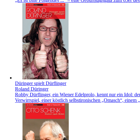
„Es ist bitte Folgendes ...“ – eine Geburtstagsgala zum 65er d
Düringer spielt Dürflinger
Roland Düringer
Robby Dürflinger, ein Wiener Edelprolo, kennt nur ein Idol: de
Verwirrspiel, einer köstlich selbstironischen „Omasch“, einem „B