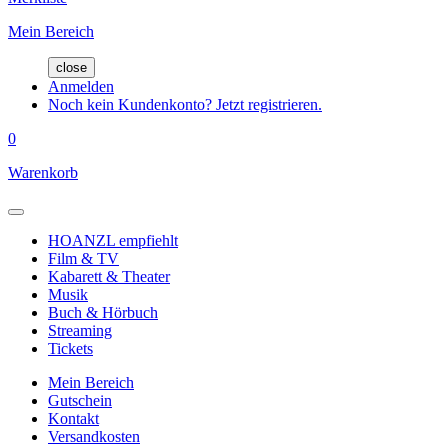
Mein Bereich
close
Anmelden
Noch kein Kundenkonto? Jetzt registrieren.
0
Warenkorb
HOANZL empfiehlt
Film & TV
Kabarett & Theater
Musik
Buch & Hörbuch
Streaming
Tickets
Mein Bereich
Gutschein
Kontakt
Versandkosten