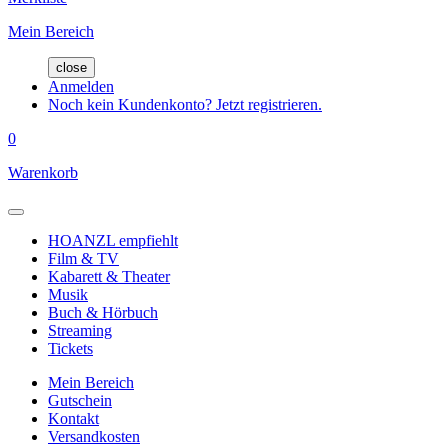
Mein Bereich
close
Anmelden
Noch kein Kundenkonto? Jetzt registrieren.
0
Warenkorb
HOANZL empfiehlt
Film & TV
Kabarett & Theater
Musik
Buch & Hörbuch
Streaming
Tickets
Mein Bereich
Gutschein
Kontakt
Versandkosten