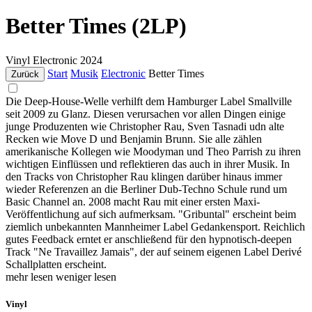
Better Times (2LP)
Vinyl
Electronic
2024
Start
Musik
Electronic
Better Times
Zurück
Die Deep-House-Welle verhilft dem Hamburger Label Smallville
seit 2009 zu Glanz. Diesen verursachen vor allen Dingen einige
junge Produzenten wie Christopher Rau, Sven Tasnadi udn alte
Recken wie Move D und Benjamin Brunn. Sie alle zählen
amerikanische Kollegen wie Moodyman und Theo Parrish zu ihren
wichtigen Einflüssen und reflektieren das auch in ihrer Musik. In
den Tracks von Christopher Rau klingen darüber hinaus immer
wieder Referenzen an die Berliner Dub-Techno Schule rund um
Basic Channel an. 2008 macht Rau mit einer ersten Maxi-
Veröffentlichung auf sich aufmerksam. "Gribuntal" erscheint beim
ziemlich unbekannten Mannheimer Label Gedankensport. Reichlich
gutes Feedback erntet er anschließend für den hypnotisch-deepen
Track "Ne Travaillez Jamais", der auf seinem eigenen Label Derivé
Schallplatten erscheint.
mehr lesen
weniger lesen
Vinyl