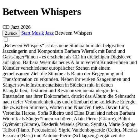
Between Whispers
CD
Jazz
2026
Start
Musik
Jazz
Between Whispers
Zurück
„Between Whispers“ ist das neue Studioalbum der belgischen
Jazzsängerin und Komponistin Barbara Wiernik mit Band und
Gastsänger*innen - es erscheint als CD im dreiteiligen Digisleeve
auf Igloo. Barbara Wierniks neues Album vereint Künstlerinnen und
Künstler verschiedener europäischer Szenen mit einem
gemeinsamen Ziel: die Stimme als Raum der Begegnung und
Transformation zu erkunden. Neben ihr wirken Sängerinnen und
Sänger sowie Instrumentalisten in Stücken mit, in denen
Klangfarben, Texturen und Resonanzen ineinandergreifen.
Entstanden aus ihrer Doktorarbeit, drückt das Album die Sehnsucht
nach tiefer Verbundenheit aus und offenbart eine kollektive Energie,
die zwischen Stimmen, Worten und Nuancen fließt. David Linx,
Veronika Harcsa, Sofia Ribeiro und Elina Duni sind neben Barbara
Wiernik als Sänger*innen zu hören, Alain Pierre (Gitarre), Bálint
Gyémánt (Gitarre), Diederik Wissels (Piano, Synths), Marie-Sophie
Talbot (Piano, Percussions), Sigrid Vandenbogaerde (Cello), Nicolas
Fiszman (Bass) und Antoine Pierre (Schlagzeug) ergänzen die