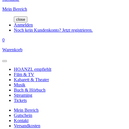
Mein Bereich
close
Anmelden
Noch kein Kundenkonto? Jetzt registrieren.
0
Warenkorb
HOANZL empfiehlt
Film & TV
Kabarett & Theater
Musik
Buch & Hörbuch
Streaming
Tickets
Mein Bereich
Gutschein
Kontakt
Versandkosten