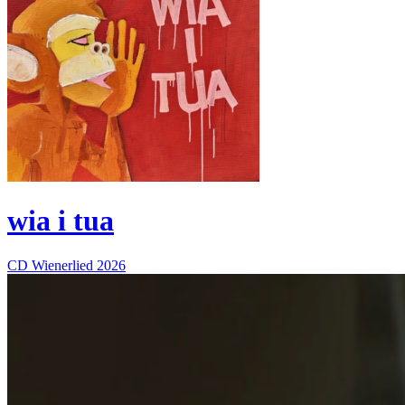
wia i tua
CD
Wienerlied
2026