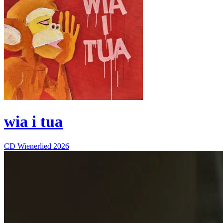
wia i tua
CD
Wienerlied
2026