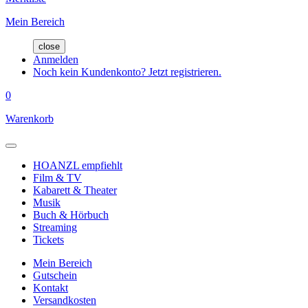
Mein Bereich
close
Anmelden
Noch kein Kundenkonto? Jetzt registrieren.
0
Warenkorb
HOANZL empfiehlt
Film & TV
Kabarett & Theater
Musik
Buch & Hörbuch
Streaming
Tickets
Mein Bereich
Gutschein
Kontakt
Versandkosten