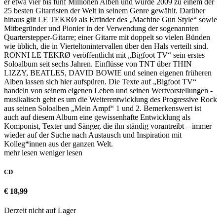
er etwa vier bis fünf Millionen Alben und wurde 2009 zu einem der
25 besten Gitarristen der Welt in seinem Genre gewählt. Darüber
hinaus gilt LE TEKRØ als Erfinder des „Machine Gun Style“ sowie
Mitbegründer und Pionier in der Verwendung der sogenannten
Quarterstepper-Gitarre; einer Gitarre mit doppelt so vielen Bünden
wie üblich, die in Vierteltonintervallen über den Hals verteilt sind.
RONNI LE TEKRØ veröffentlicht mit „Bigfoot TV“ sein erstes
Soloalbum seit sechs Jahren. Einflüsse von TNT über THIN
LIZZY, BEATLES, DAVID BOWIE und seinen eigenen früheren
Alben lassen sich hier aufspüren. Die Texte auf „Bigfoot TV“
handeln von seinem eigenen Leben und seinen Wertvorstellungen -
musikalisch geht es um die Weiterentwicklung des Progressive Rock
aus seinen Soloalben „Mein Ampf“ 1 und 2. Bemerkenswert ist
auch auf diesem Album eine gewissenhafte Entwicklung als
Komponist, Texter und Sänger, die ihn ständig vorantreibt – immer
wieder auf der Suche nach Austausch und Inspiration mit
Kolleg*innen aus der ganzen Welt.
mehr lesen
weniger lesen
CD
€ 18,99
Derzeit nicht auf Lager