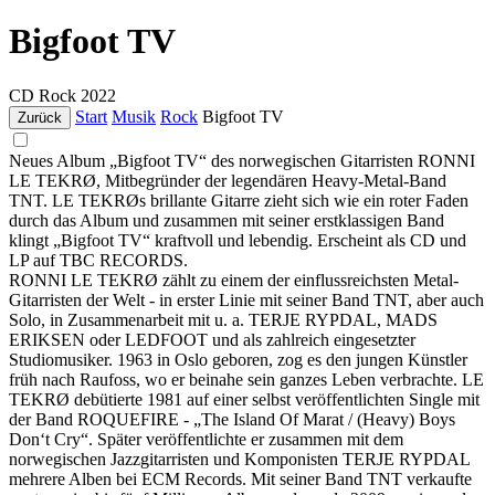
Bigfoot TV
CD
Rock
2022
Start
Musik
Rock
Bigfoot TV
Zurück
Neues Album „Bigfoot TV“ des norwegischen Gitarristen RONNI
LE TEKRØ, Mitbegründer der legendären Heavy-Metal-Band
TNT. LE TEKRØs brillante Gitarre zieht sich wie ein roter Faden
durch das Album und zusammen mit seiner erstklassigen Band
klingt „Bigfoot TV“ kraftvoll und lebendig. Erscheint als CD und
LP auf TBC RECORDS.
RONNI LE TEKRØ zählt zu einem der einflussreichsten Metal-
Gitarristen der Welt - in erster Linie mit seiner Band TNT, aber auch
Solo, in Zusammenarbeit mit u. a. TERJE RYPDAL, MADS
ERIKSEN oder LEDFOOT und als zahlreich eingesetzter
Studiomusiker. 1963 in Oslo geboren, zog es den jungen Künstler
früh nach Raufoss, wo er beinahe sein ganzes Leben verbrachte. LE
TEKRØ debütierte 1981 auf einer selbst veröffentlichten Single mit
der Band ROQUEFIRE - „The Island Of Marat / (Heavy) Boys
Don‘t Cry“. Später veröffentlichte er zusammen mit dem
norwegischen Jazzgitarristen und Komponisten TERJE RYPDAL
mehrere Alben bei ECM Records. Mit seiner Band TNT verkaufte