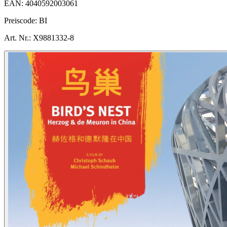
EAN:
4040592003061
Preiscode:
BI
Art. Nr.:
X9881332-8