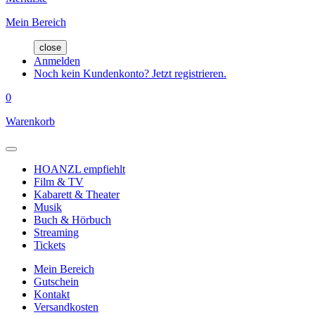
Mein Bereich
close
Anmelden
Noch kein Kundenkonto? Jetzt registrieren.
0
Warenkorb
HOANZL empfiehlt
Film & TV
Kabarett & Theater
Musik
Buch & Hörbuch
Streaming
Tickets
Mein Bereich
Gutschein
Kontakt
Versandkosten