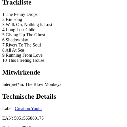
Trackliste
1 The Penny Drops
2 Birdsong
3 Walk On, Nothing Is Lost
4 Long Lost Child
5 Giving Up The Ghost
6 Shadowplay
7 Rivers To The Soul
8 All At Sea
9 Running From Love
10 This Fleeting House
Mitwirkende
Interpret*in:
The Blow Monkeys
Technische Details
Label:
Creation Youth
EAN:
5051565880175