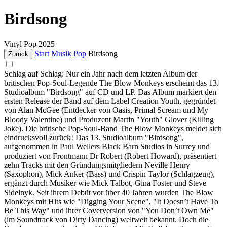
Birdsong
Vinyl
Pop
2025
Start
Musik
Pop
Birdsong
Zurück
Schlag auf Schlag: Nur ein Jahr nach dem letzten Album der
britischen Pop-Soul-Legende The Blow Monkeys erscheint das 13.
Studioalbum "Birdsong" auf CD und LP. Das Album markiert den
ersten Release der Band auf dem Label Creation Youth, gegründet
von Alan McGee (Entdecker von Oasis, Primal Scream und My
Bloody Valentine) und Produzent Martin "Youth" Glover (Killing
Joke). Die britische Pop-Soul-Band The Blow Monkeys meldet sich
eindrucksvoll zurück! Das 13. Studioalbum "Birdsong",
aufgenommen in Paul Wellers Black Barn Studios in Surrey und
produziert von Frontmann Dr Robert (Robert Howard), präsentiert
zehn Tracks mit den Gründungsmitgliedern Neville Henry
(Saxophon), Mick Anker (Bass) und Crispin Taylor (Schlagzeug),
ergänzt durch Musiker wie Mick Talbot, Gina Foster und Steve
Sidelnyk. Seit ihrem Debüt vor über 40 Jahren wurden The Blow
Monkeys mit Hits wie "Digging Your Scene", "It Doesn’t Have To
Be This Way" und ihrer Coverversion von "You Don’t Own Me"
(im Soundtrack von Dirty Dancing) weltweit bekannt. Doch die