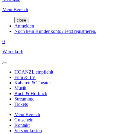
Mein Bereich
close
Anmelden
Noch kein Kundenkonto? Jetzt registrieren.
0
Warenkorb
HOANZL empfiehlt
Film & TV
Kabarett & Theater
Musik
Buch & Hörbuch
Streaming
Tickets
Mein Bereich
Gutschein
Kontakt
Versandkosten