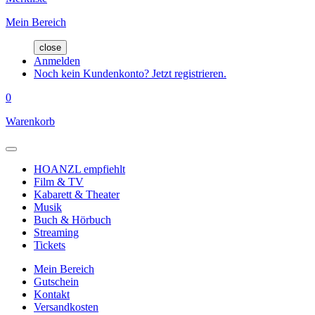
Mein Bereich
close
Anmelden
Noch kein Kundenkonto? Jetzt registrieren.
0
Warenkorb
HOANZL empfiehlt
Film & TV
Kabarett & Theater
Musik
Buch & Hörbuch
Streaming
Tickets
Mein Bereich
Gutschein
Kontakt
Versandkosten