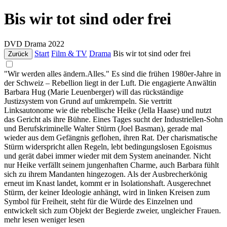
Bis wir tot sind oder frei
DVD
Drama
2022
Start
Film & TV
Drama
Bis wir tot sind oder frei
Zurück
"Wir werden alles ändern.Alles." Es sind die frühen 1980er-Jahre in
der Schweiz – Rebellion liegt in der Luft. Die engagierte Anwältin
Barbara Hug (Marie Leuenberger) will das rückständige
Justizsystem von Grund auf umkrempeln. Sie vertritt
Linksautonome wie die rebellische Heike (Jella Haase) und nutzt
das Gericht als ihre Bühne. Eines Tages sucht der Industriellen-Sohn
und Berufskriminelle Walter Stürm (Joel Basman), gerade mal
wieder aus dem Gefängnis geflohen, ihren Rat. Der charismatische
Stürm widerspricht allen Regeln, lebt bedingungslosen Egoismus
und gerät dabei immer wieder mit dem System aneinander. Nicht
nur Heike verfällt seinem jungenhaften Charme, auch Barbara fühlt
sich zu ihrem Mandanten hingezogen. Als der Ausbrecherkönig
erneut im Knast landet, kommt er in Isolationshaft. Ausgerechnet
Stürm, der keiner Ideologie anhängt, wird in linken Kreisen zum
Symbol für Freiheit, steht für die Würde des Einzelnen und
entwickelt sich zum Objekt der Begierde zweier, ungleicher Frauen.
mehr lesen
weniger lesen