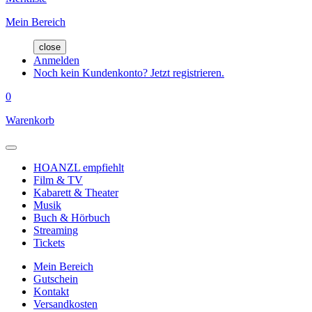
Mein Bereich
close
Anmelden
Noch kein Kundenkonto? Jetzt registrieren.
0
Warenkorb
HOANZL empfiehlt
Film & TV
Kabarett & Theater
Musik
Buch & Hörbuch
Streaming
Tickets
Mein Bereich
Gutschein
Kontakt
Versandkosten