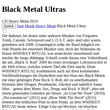
Black Metal Ultras
CD
Heavy Metal
2019
Start
Musik
Heavy Metal
Black Metal Ultras
Zurück
Die Italiener, bei denen unter anderem Musiker von Forgotten
Tomb, Caronte, Selvmoord und L.O.S.T. aktiv sind oder waren,
gründeten sich 2008. Ursprünglich sollte die Band lediglich ein
Side-Projekt der einzelnen Musiker sein, doch der Wahnsinn im
Hause WHISKEY RITUAL war ansteckend, einnehmend und
machte die Jungs abhängig. Schnell wurde daraus eine Vollzeitband,
die mit „Black 'n' Roll“ 2009 ihr erstes irrwitziges Lebenszeichen in
die Welt schoss, welches seinem Titel alle Ehre macht. Denn
WHISKEY RITUAL kombinieren auch auf ihren kommenden
Veröffentlichungen die Dunkelheit und den Hass des Black Metals
mit einer gehörigen Prise Rock 'n' Roll, der zu unterhaltsamen
Hymnen über Drogen, Prostituierte, Alkohol und natürlich Satan
führt – getreu dem Motto, Sex, Drugs and Rock 'n' Roll“, aber mit
einem grinsenden Gehörten am Steuer. „In Goat We Trust“ (2010),
„Necronomicon“ (2012) und „Blow With The Devil“ (2015)
ebneten den höllischen Pfad zu dem Punkt, an dem WHISKEY
RITUAL heute stehen. Einige Line-up-Wechsel, ein bisschen