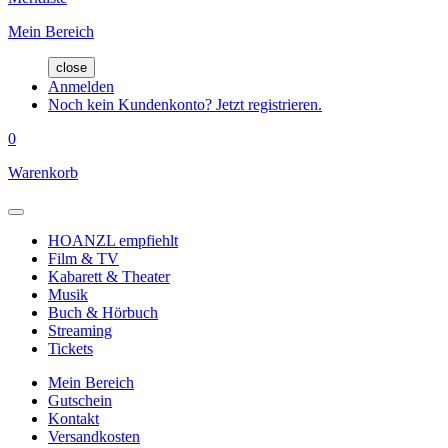
Mein Bereich
close
Anmelden
Noch kein Kundenkonto? Jetzt registrieren.
0
Warenkorb
HOANZL empfiehlt
Film & TV
Kabarett & Theater
Musik
Buch & Hörbuch
Streaming
Tickets
Mein Bereich
Gutschein
Kontakt
Versandkosten