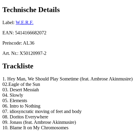
Technische Details
Label:
W.E.R.F.
EAN:
5414166682072
Preiscode:
AL36
Art. Nr.:
X50120997-2
Trackliste
1. Hey Man, We Should Play Sometime (feat. Ambrose Akinmusire)
02.Eagle of the Sun
03. Desert Messiah
04. Slowly
05. Elements
06. Intro to Nothing
07. idiosyncratic moving of feet and body
08. Doritos Everywhere
09. Jonass (feat. Ambrose Akinmusire)
10. Blame It on My Chromosomes