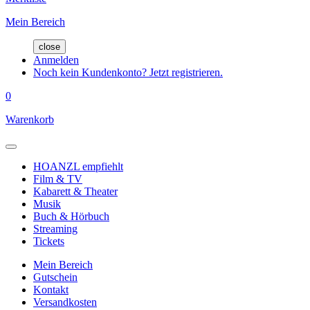
Mein Bereich
close
Anmelden
Noch kein Kundenkonto? Jetzt registrieren.
0
Warenkorb
HOANZL empfiehlt
Film & TV
Kabarett & Theater
Musik
Buch & Hörbuch
Streaming
Tickets
Mein Bereich
Gutschein
Kontakt
Versandkosten