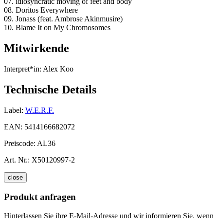
07. idiosyncratic moving of feet and body
08. Doritos Everywhere
09. Jonass (feat. Ambrose Akinmusire)
10. Blame It on My Chromosomes
Mitwirkende
Interpret*in:
Alex Koo
Technische Details
Label:
W.E.R.F.
EAN:
5414166682072
Preiscode:
AL36
Art. Nr.:
X50120997-2
close
Produkt anfragen
Hinterlassen Sie ihre E-Mail-Adresse und wir informieren Sie, wenn