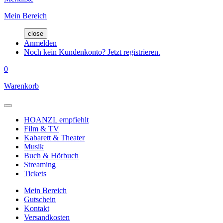
Mein Bereich
close
Anmelden
Noch kein Kundenkonto? Jetzt registrieren.
0
Warenkorb
HOANZL empfiehlt
Film & TV
Kabarett & Theater
Musik
Buch & Hörbuch
Streaming
Tickets
Mein Bereich
Gutschein
Kontakt
Versandkosten