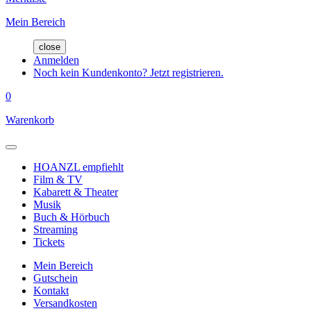
Mein Bereich
close
Anmelden
Noch kein Kundenkonto? Jetzt registrieren.
0
Warenkorb
HOANZL empfiehlt
Film & TV
Kabarett & Theater
Musik
Buch & Hörbuch
Streaming
Tickets
Mein Bereich
Gutschein
Kontakt
Versandkosten