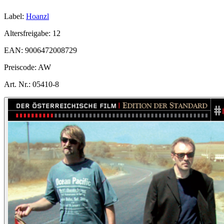
Label:
Hoanzl
Altersfreigabe:
12
EAN:
9006472008729
Preiscode:
AW
Art. Nr.:
05410-8