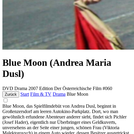
Blue Moon (Andrea Maria
Dusl)
DVD
Drama
2007
Edition Der Österreichische Film #060
Start
Film & TV
Drama
Blue Moon
Zurück
Blue Moon, das Spielfilmdebüt von Andrea Dusl, beginnt in
Großenzersdorf am leeren Autokino-Parkplatz. Dort, wo man
gewöhnlich erfundene Abenteuer anderer sieht, findet sich Pichler
(Josef Hader), eigentlich nur Überbringer eines Geldkuverts,
unversehens an der Seite einer jungen, schönen Frau (Viktoria
Malektorovych) in einem Auto wieder, dessen Besitzer ausgetrickst