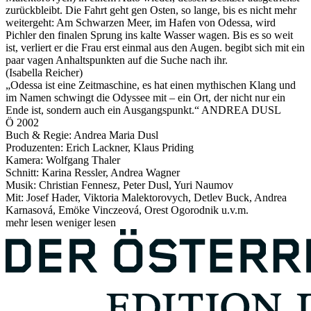
zurückbleibt. Die Fahrt geht gen Osten, so lange, bis es nicht mehr
weitergeht: Am Schwarzen Meer, im Hafen von Odessa, wird
Pichler den finalen Sprung ins kalte Wasser wagen. Bis es so weit
ist, verliert er die Frau erst einmal aus den Augen. begibt sich mit ein
paar vagen Anhaltspunkten auf die Suche nach ihr.
(Isabella Reicher)
„Odessa ist eine Zeitmaschine, es hat einen mythischen Klang und
im Namen schwingt die Odyssee mit – ein Ort, der nicht nur ein
Ende ist, sondern auch ein Ausgangspunkt.“ ANDREA DUSL
Ö 2002
Buch & Regie: Andrea Maria Dusl
Produzenten: Erich Lackner, Klaus Priding
Kamera: Wolfgang Thaler
Schnitt: Karina Ressler, Andrea Wagner
Musik: Christian Fennesz, Peter Dusl, Yuri Naumov
Mit: Josef Hader, Viktoria Malektorovych, Detlev Buck, Andrea
Karnasová, Emöke Vinczeová, Orest Ogorodnik u.v.m.
mehr lesen
weniger lesen