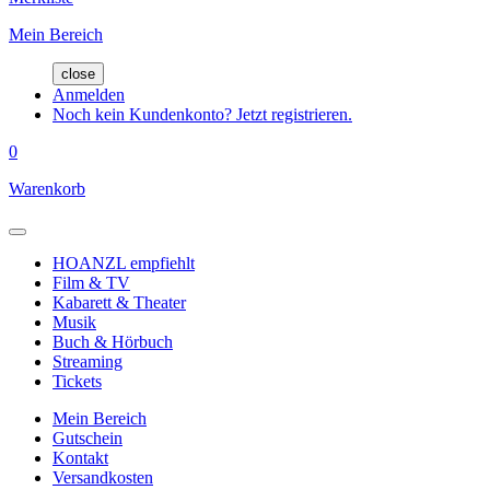
Mein Bereich
close
Anmelden
Noch kein Kundenkonto? Jetzt registrieren.
0
Warenkorb
HOANZL empfiehlt
Film & TV
Kabarett & Theater
Musik
Buch & Hörbuch
Streaming
Tickets
Mein Bereich
Gutschein
Kontakt
Versandkosten