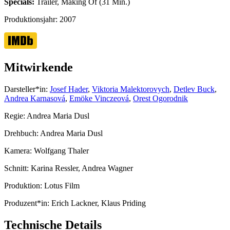
Specials:
Trailer, Making Of (31 Min.)
Produktionsjahr:
2007
Mitwirkende
Darsteller*in:
Josef Hader
,
Viktoria Malektorovych
,
Detlev Buck
,
Andrea Karnasová
,
Emöke Vinczeová
,
Orest Ogorodnik
Regie:
Andrea Maria Dusl
Drehbuch:
Andrea Maria Dusl
Kamera:
Wolfgang Thaler
Schnitt:
Karina Ressler, Andrea Wagner
Produktion:
Lotus Film
Produzent*in:
Erich Lackner, Klaus Priding
Technische Details