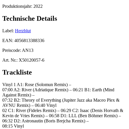
Produktionsjahr:
2022
Technische Details
Label:
Herzblut
EAN:
4056813388336
Preiscode:
AN13
Art. Nr.:
X50120057-6
Trackliste
Vinyl 1 A1: Rose (Solomun Remix) –
07:00 A2: River (Adriatique Remix) – 06:21 B1: Earth (Mind
Against Remix) –
07:32 B2: Theory of Everything (Jupiter Jazz aka Maceo Plex &
AVNU Remix) – 06:40 Vinyl
02 C1: River (Fideles Remix) – 06:29 C2: Isaac (Denis Horvath &
Kevin de Vries Remix) – 06:58 D1: LLL (Ben Böhmer Remix) –
06:32 D2: Astronautin (Boris Brejcha Remix) –
08:15 Vinyl