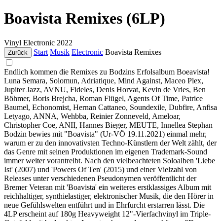
Boavista Remixes (6LP)
Vinyl
Electronic
2022
Start
Musik
Electronic
Boavista Remixes
Zurück
Endlich kommen die Remixes zu Bodzins Erfolsalbum Boeavista!
Luna Semara, Solomun, Adriatique, Mind Against, Maceo Plex,
Jupiter Jazz, AVNU, Fideles, Denis Horvat, Kevin de Vries, Ben
Böhmer, Boris Brejcha, Roman Flügel, Agents Of Time, Patrice
Baumel, Echonomist, Hernan Cattaneo, Soundexile, Dubfire, Anfisa
Letyago, ANNA, Wehbba, Reinier Zonneveld, Ameloar,
Christopher Coe, ANII, Hannes Bieger, MEUTE, Innellea Stephan
Bodzin bewies mit "Boavista" (Ur-VÖ 19.11.2021) einmal mehr,
warum er zu den innovativsten Techno-Künstlern der Welt zählt, der
das Genre mit seinen Produktionen im eigenen Trademark-Sound
immer weiter vorantreibt. Nach den vielbeachteten Soloalben 'Liebe
Ist' (2007) und 'Powers Of Ten' (2015) und einer Vielzahl von
Releases unter verschiedenen Pseudonymen veröffentlicht der
Bremer Veteran mit 'Boavista' ein weiteres erstklassiges Album mit
reichhaltiger, synthielastiger, elektronischer Musik, die den Hörer in
neue Gefühlswelten entführt und in Ehrfurcht erstarren lässt. Die
4LP erscheint auf 180g Heavyweight 12"-Vierfachvinyl im Triple-