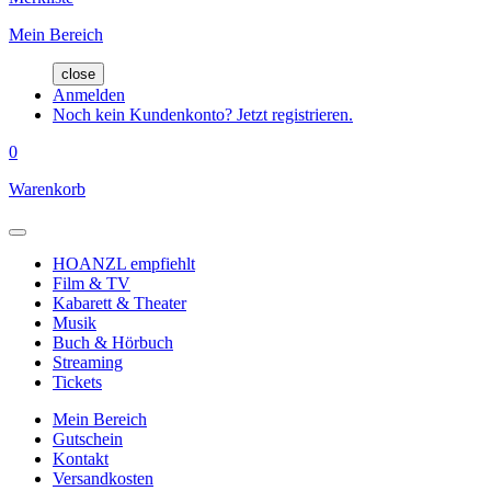
Mein Bereich
close
Anmelden
Noch kein Kundenkonto? Jetzt registrieren.
0
Warenkorb
HOANZL empfiehlt
Film & TV
Kabarett & Theater
Musik
Buch & Hörbuch
Streaming
Tickets
Mein Bereich
Gutschein
Kontakt
Versandkosten