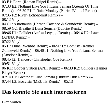
03 E1: Earth (Roman Flügel Remix) –
07:33 E2: Nothing Like You ft Luna Semara (Agents Of Time
Remix) – 06:30 F1: Infinite Monkey (Patrice Bäumel Remix) –
07:35 F2: River (Echonomist Remix) –
08:12 Vinyl
04 G1: Astronautin (Hernan Cattaneo & Soundexile Remix) –
08:59 G2: Breathe ft Luna Semara (Dubfire Remix) –
08:46 H1: Collider (Anfisa Letyago Remix) – 06:14 H2: Isaac
(ANNA Remix) –
07:22 Vinyl
05 I1: Dune (Wehbba Remix) – 06:47 I2: Boavista (Reinier
Zonneveld Remix) – 06:40 J1: Nothing Like You ft Luna Semara
(Ameloar Remix) –
08:45 J2: Trancoso (Christopher Coe Remix) –
09:51 Vinyl
06 K1: Cooper Station (ANII Remix) – 06:33 K2: Collider (Hannes
Bieger Remix) –
07:14 L1: Breathe ft Luna Semara (Dubfire Dub Remix) –
07:44 L2: Boavista (MEUTE Remix) – 05:13
Das könnte Sie auch interessieren
Bitte warten...