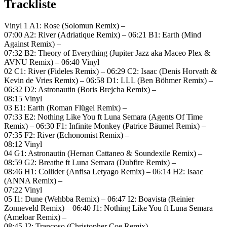
Trackliste
Vinyl 1 A1: Rose (Solomun Remix) –
07:00 A2: River (Adriatique Remix) – 06:21 B1: Earth (Mind
Against Remix) –
07:32 B2: Theory of Everything (Jupiter Jazz aka Maceo Plex &
AVNU Remix) – 06:40 Vinyl
02 C1: River (Fideles Remix) – 06:29 C2: Isaac (Denis Horvath &
Kevin de Vries Remix) – 06:58 D1: LLL (Ben Böhmer Remix) –
06:32 D2: Astronautin (Boris Brejcha Remix) –
08:15 Vinyl
03 E1: Earth (Roman Flügel Remix) –
07:33 E2: Nothing Like You ft Luna Semara (Agents Of Time
Remix) – 06:30 F1: Infinite Monkey (Patrice Bäumel Remix) –
07:35 F2: River (Echonomist Remix) –
08:12 Vinyl
04 G1: Astronautin (Hernan Cattaneo & Soundexile Remix) –
08:59 G2: Breathe ft Luna Semara (Dubfire Remix) –
08:46 H1: Collider (Anfisa Letyago Remix) – 06:14 H2: Isaac
(ANNA Remix) –
07:22 Vinyl
05 I1: Dune (Wehbba Remix) – 06:47 I2: Boavista (Reinier
Zonneveld Remix) – 06:40 J1: Nothing Like You ft Luna Semara
(Ameloar Remix) –
08:45 J2: Trancoso (Christopher Coe Remix) –