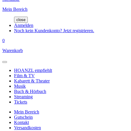
Mein Bereich
close
Anmelden
Noch kein Kundenkonto? Jetzt registrieren.
0
Warenkorb
HOANZL empfiehlt
Film & TV
Kabarett & Theater
Musik
Buch & Hörbuch
Streaming
Tickets
Mein Bereich
Gutschein
Kontakt
Versandkosten