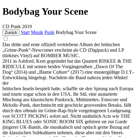
Bodybag Your Scene
CD
Punk
2019
Start
Musik
Punk
Bodybag Your Scene
Zurück
Das dritte und erste offiziell vertriebene Album der britischen
„Grime-Punk“-Newcomer erscheint als CD (Digipack) und LP
(türkises Vinyl) auf BOMBER MUSIC.
2011 in Ashford, Kent gegründet hat das Quartett RISKEE & THE
RIDICULE mit seinen beiden Vorgängeralben „Dawn Of The
Dog“ (2014) und „Blame Culture“ (2017) eine mustergültige D.I.Y.-
Entwicklung hingelegt. Nachdem die Band nahezu jeden Winkel
der
britischen Inseln bespielt hatte, schaffte sie den Sprung nach Europa
und tourte sogar schon in den USA. Ihr Stil, eine austarierte
Mischung aus klassischem Punkrock, Midnineties- Emocore und
Melodic-Punk, durchmischt mit geschickt groovenden Breaks, fällt
durch den oftmals im Grime-Rap-Style vorgetragenen Leadgesang
von SCOTT PICKING sofort auf. Nicht unähnlich Acts wie THE
KING BLUES oder SONIC BOOM SIX gehören sie zur Garde
jüngerer UK-Bands, die musikalisch und optisch gerne Bezug auf
die klassischen Subkulturen nehmen, diese aber mit den Street-