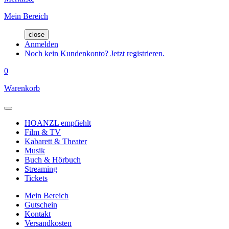
Mein Bereich
close
Anmelden
Noch kein Kundenkonto? Jetzt registrieren.
0
Warenkorb
HOANZL empfiehlt
Film & TV
Kabarett & Theater
Musik
Buch & Hörbuch
Streaming
Tickets
Mein Bereich
Gutschein
Kontakt
Versandkosten