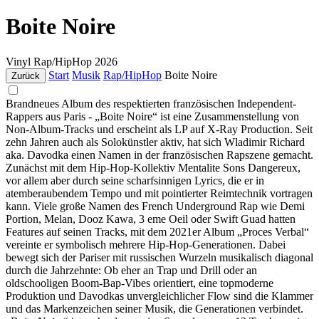
Boite Noire
Vinyl
Rap/HipHop
2026
Start
Musik
Rap/HipHop
Boite Noire
Zurück
Brandneues Album des respektierten französischen Independent-
Rappers aus Paris - „Boite Noire“ ist eine Zusammenstellung von
Non-Album-Tracks und erscheint als LP auf X-Ray Production. Seit
zehn Jahren auch als Solokünstler aktiv, hat sich Wladimir Richard
aka. Davodka einen Namen in der französischen Rapszene gemacht.
Zunächst mit dem Hip-Hop-Kollektiv Mentalite Sons Dangereux,
vor allem aber durch seine scharfsinnigen Lyrics, die er in
atemberaubendem Tempo und mit pointierter Reimtechnik vortragen
kann. Viele große Namen des French Underground Rap wie Demi
Portion, Melan, Dooz Kawa, 3 eme Oeil oder Swift Guad hatten
Features auf seinen Tracks, mit dem 2021er Album „Proces Verbal“
vereinte er symbolisch mehrere Hip-Hop-Generationen. Dabei
bewegt sich der Pariser mit russischen Wurzeln musikalisch diagonal
durch die Jahrzehnte: Ob eher an Trap und Drill oder an
oldschooligen Boom-Bap-Vibes orientiert, eine topmoderne
Produktion und Davodkas unvergleichlicher Flow sind die Klammer
und das Markenzeichen seiner Musik, die Generationen verbindet.