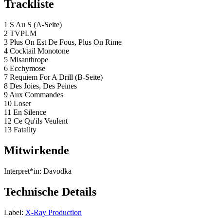
Trackliste
1 S Au S (A-Seite)
2 TVPLM
3 Plus On Est De Fous, Plus On Rime
4 Cocktail Monotone
5 Misanthrope
6 Ecchymose
7 Requiem For A Drill (B-Seite)
8 Des Joies, Des Peines
9 Aux Commandes
10 Loser
11 En Silence
12 Ce Qu'ils Veulent
13 Fatality
Mitwirkende
Interpret*in:
Davodka
Technische Details
Label:
X-Ray Production