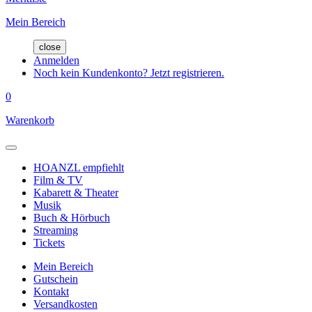
Mein Bereich
close
Anmelden
Noch kein Kundenkonto? Jetzt registrieren.
0
Warenkorb
HOANZL empfiehlt
Film & TV
Kabarett & Theater
Musik
Buch & Hörbuch
Streaming
Tickets
Mein Bereich
Gutschein
Kontakt
Versandkosten