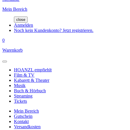
Mein Bereich
close
Anmelden
Noch kein Kundenkonto? Jetzt registrieren.
0
Warenkorb
HOANZL empfiehlt
Film & TV
Kabarett & Theater
Musik
Buch & Hörbuch
Streaming
Tickets
Mein Bereich
Gutschein
Kontakt
Versandkosten