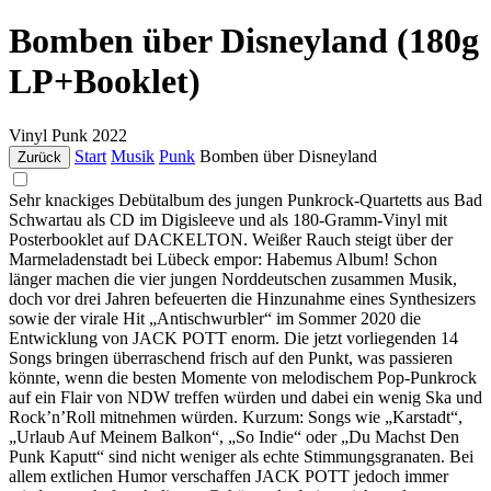
Bomben über Disneyland (180g
LP+Booklet)
Vinyl
Punk
2022
Start
Musik
Punk
Bomben über Disneyland
Zurück
Sehr knackiges Debütalbum des jungen Punkrock-Quartetts aus Bad
Schwartau als CD im Digisleeve und als 180-Gramm-Vinyl mit
Posterbooklet auf DACKELTON. Weißer Rauch steigt über der
Marmeladenstadt bei Lübeck empor: Habemus Album! Schon
länger machen die vier jungen Norddeutschen zusammen Musik,
doch vor drei Jahren befeuerten die Hinzunahme eines Synthesizers
sowie der virale Hit „Antischwurbler“ im Sommer 2020 die
Entwicklung von JACK POTT enorm. Die jetzt vorliegenden 14
Songs bringen überraschend frisch auf den Punkt, was passieren
könnte, wenn die besten Momente von melodischem Pop-Punkrock
auf ein Flair von NDW treffen würden und dabei ein wenig Ska und
Rock’n’Roll mitnehmen würden. Kurzum: Songs wie „Karstadt“,
„Urlaub Auf Meinem Balkon“, „So Indie“ oder „Du Machst Den
Punk Kaputt“ sind nicht weniger als echte Stimmungsgranaten. Bei
allem extlichen Humor verschaffen JACK POTT jedoch immer