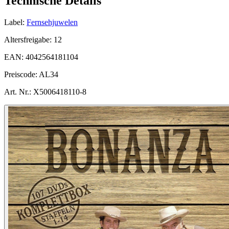
Technische Details
Label:
Fernsehjuwelen
Altersfreigabe:
12
EAN:
4042564181104
Preiscode:
AL34
Art. Nr.:
X5006418110-8