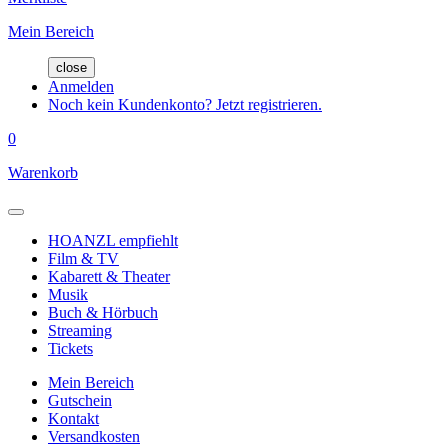
Mein Bereich
close
Anmelden
Noch kein Kundenkonto? Jetzt registrieren.
0
Warenkorb
HOANZL empfiehlt
Film & TV
Kabarett & Theater
Musik
Buch & Hörbuch
Streaming
Tickets
Mein Bereich
Gutschein
Kontakt
Versandkosten