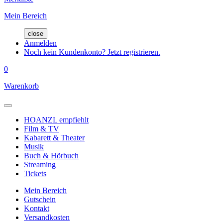
Mein Bereich
close
Anmelden
Noch kein Kundenkonto? Jetzt registrieren.
0
Warenkorb
HOANZL empfiehlt
Film & TV
Kabarett & Theater
Musik
Buch & Hörbuch
Streaming
Tickets
Mein Bereich
Gutschein
Kontakt
Versandkosten