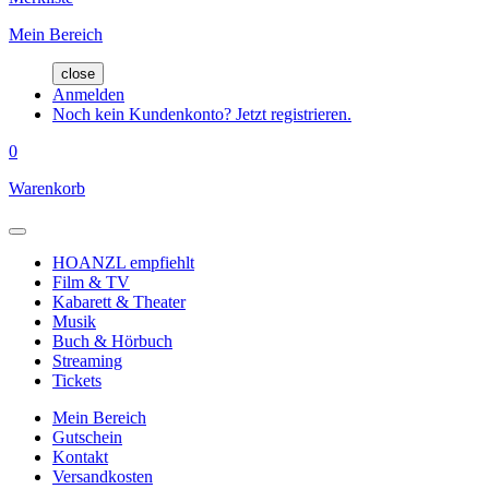
Mein Bereich
close
Anmelden
Noch kein Kundenkonto? Jetzt registrieren.
0
Warenkorb
HOANZL empfiehlt
Film & TV
Kabarett & Theater
Musik
Buch & Hörbuch
Streaming
Tickets
Mein Bereich
Gutschein
Kontakt
Versandkosten