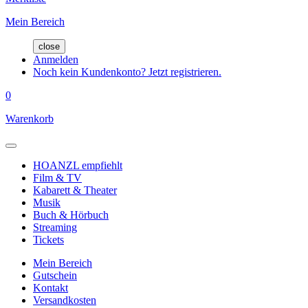
Mein Bereich
close
Anmelden
Noch kein Kundenkonto? Jetzt registrieren.
0
Warenkorb
HOANZL empfiehlt
Film & TV
Kabarett & Theater
Musik
Buch & Hörbuch
Streaming
Tickets
Mein Bereich
Gutschein
Kontakt
Versandkosten