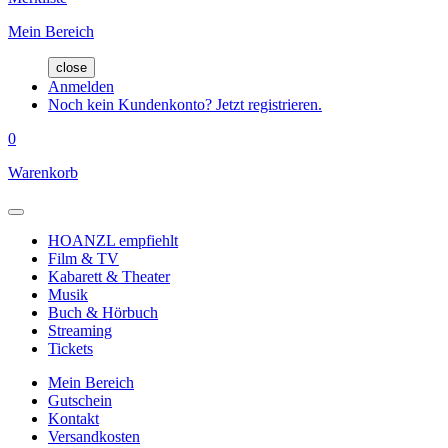
Mein Bereich
close
Anmelden
Noch kein Kundenkonto? Jetzt registrieren.
0
Warenkorb
HOANZL empfiehlt
Film & TV
Kabarett & Theater
Musik
Buch & Hörbuch
Streaming
Tickets
Mein Bereich
Gutschein
Kontakt
Versandkosten