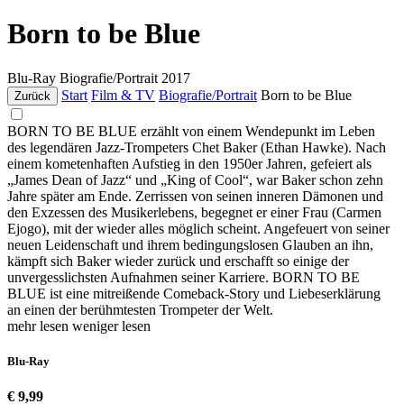
Born to be Blue
Blu-Ray
Biografie/Portrait
2017
Start
Film & TV
Biografie/Portrait
Born to be Blue
Zurück
BORN TO BE BLUE erzählt von einem Wendepunkt im Leben
des legendären Jazz-Trompeters Chet Baker (Ethan Hawke). Nach
einem kometenhaften Aufstieg in den 1950er Jahren, gefeiert als
„James Dean of Jazz“ und „King of Cool“, war Baker schon zehn
Jahre später am Ende. Zerrissen von seinen inneren Dämonen und
den Exzessen des Musikerlebens, begegnet er einer Frau (Carmen
Ejogo), mit der wieder alles möglich scheint. Angefeuert von seiner
neuen Leidenschaft und ihrem bedingungslosen Glauben an ihn,
kämpft sich Baker wieder zurück und erschafft so einige der
unvergesslichsten Aufnahmen seiner Karriere. BORN TO BE
BLUE ist eine mitreißende Comeback-Story und Liebeserklärung
an einen der berühmtesten Trompeter der Welt.
mehr lesen
weniger lesen
Blu-Ray
€ 9,99