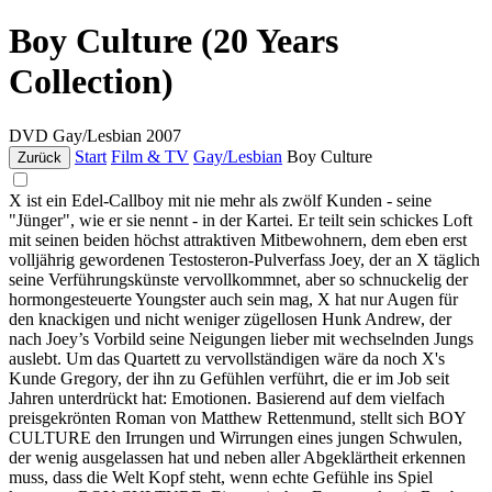
Boy Culture (20 Years
Collection)
DVD
Gay/Lesbian
2007
Start
Film & TV
Gay/Lesbian
Boy Culture
Zurück
X ist ein Edel-Callboy mit nie mehr als zwölf Kunden - seine
"Jünger", wie er sie nennt - in der Kartei. Er teilt sein schickes Loft
mit seinen beiden höchst attraktiven Mitbewohnern, dem eben erst
volljährig gewordenen Testosteron-Pulverfass Joey, der an X täglich
seine Verführungskünste vervollkommnet, aber so schnuckelig der
hormongesteuerte Youngster auch sein mag, X hat nur Augen für
den knackigen und nicht weniger zügellosen Hunk Andrew, der
nach Joey’s Vorbild seine Neigungen lieber mit wechselnden Jungs
auslebt. Um das Quartett zu vervollständigen wäre da noch X's
Kunde Gregory, der ihn zu Gefühlen verführt, die er im Job seit
Jahren unterdrückt hat: Emotionen. Basierend auf dem vielfach
preisgekrönten Roman von Matthew Rettenmund, stellt sich BOY
CULTURE den Irrungen und Wirrungen eines jungen Schwulen,
der wenig ausgelassen hat und neben aller Abgeklärtheit erkennen
muss, dass die Welt Kopf steht, wenn echte Gefühle ins Spiel