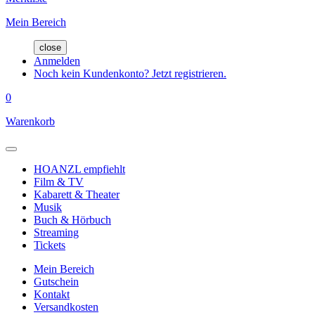
Mein Bereich
close
Anmelden
Noch kein Kundenkonto? Jetzt registrieren.
0
Warenkorb
HOANZL empfiehlt
Film & TV
Kabarett & Theater
Musik
Buch & Hörbuch
Streaming
Tickets
Mein Bereich
Gutschein
Kontakt
Versandkosten