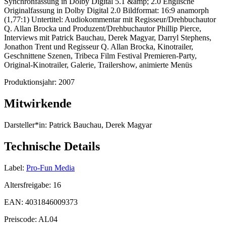
Synchronfassung in Dolby Digital 5.1 &amp; 2.0 Englische
Originalfassung in Dolby Digital 2.0 Bildformat: 16:9 anamorph
(1,77:1) Untertitel: Audiokommentar mit Regisseur/Drehbuchautor
Q. Allan Brocka und Produzent/Drehbuchautor Phillip Pierce,
Interviews mit Patrick Bauchau, Derek Magyar, Darryl Stephens,
Jonathon Trent und Regisseur Q. Allan Brocka, Kinotrailer,
Geschnittene Szenen, Tribeca Film Festival Premieren-Party,
Original-Kinotrailer, Galerie, Trailershow, animierte Menüs
Produktionsjahr:
2007
Mitwirkende
Darsteller*in:
Patrick Bauchau, Derek Magyar
Technische Details
Label:
Pro-Fun Media
Altersfreigabe:
16
EAN:
4031846009373
Preiscode:
AL04